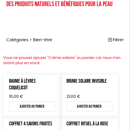
Des produits naturels et bénéfiques pour la peau
Catégories >
Bien-être
Filtrer
NOTRE COLLECTION
Trier par
Vous ne pouvez ajouter "Crème solaire" au panier car nous n’en
avons plus en stock.
Par défaut
ACCESSOIRES
Prix
Popularité
Tous
MAISON
Couleur
Nouveauté
BAUME À LÈVRES
BRUME SOLAIRE INVISIBLE
0 € - 50 €
Blanc Pur
Terracotta
Mots clés
COQUELICOT
Prix : du - cher au + cher
BIEN-ÊTRE
50 € - 100 €
vert
violet
Prix : du + cher au - cher
100 € - 150 €
10,00
€
21,00
€
Agriculture Biologique
Fairtrade
Vegan
ÉPICERIE
Disponibilité
150 € - 200 €
Ajouter au panier
Ajouter au panier
PAPETERIE
Biodégradable
Cosme Bio
FSC
Plus de 200€
LIVRES
Fabrication artisanale
PEFC
Fabriqué en Espagne
COFFRET 4 SAVONS FRUITÉS
COFFRET RITUEL À LA ROSE