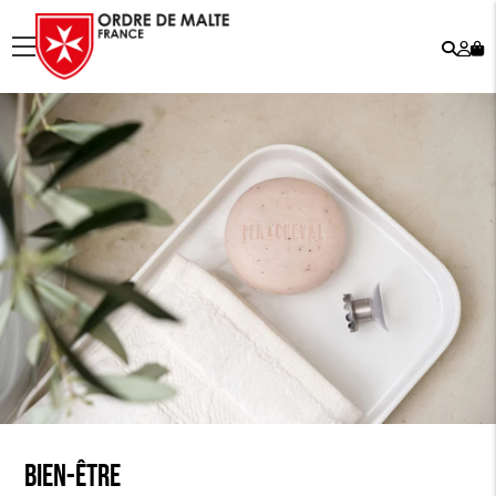
Rech
Mo
menu
co
Bien-être