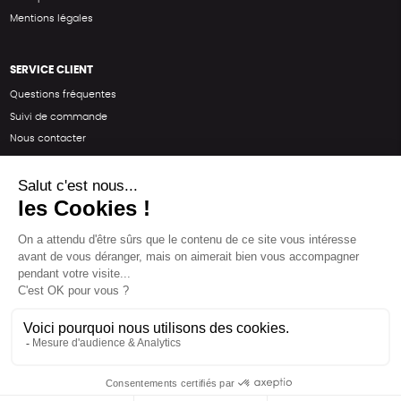
Mentions légales
SERVICE CLIENT
Questions fréquentes
Suivi de commande
Nous contacter
Renvoyer des articles
SUIVEZ-NOUS
Une boutique élaborée avec
par RGOODS
Hébergement vert certifié ISO14001 propulsé avec
par Infomaniak