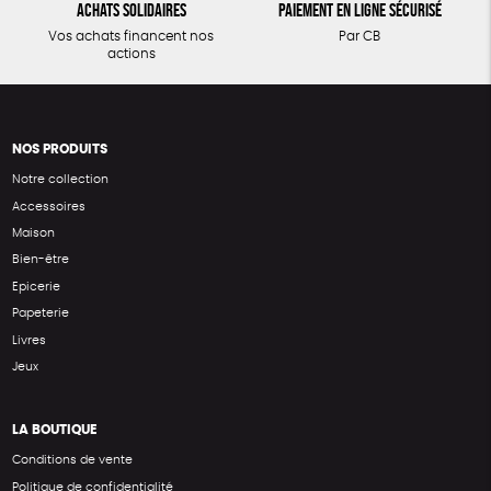
Achats solidaires
Paiement en ligne sécurisé
Vos achats financent nos
Par CB
actions
NOS PRODUITS
Notre collection
Accessoires
Maison
Bien-être
Epicerie
Papeterie
Livres
Jeux
LA BOUTIQUE
Conditions de vente
Politique de confidentialité