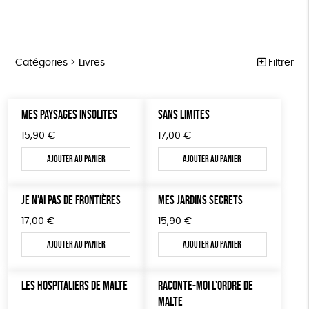
Catégories >
Livres
Filtrer
NOTRE COLLECTION
Trier par
MES PAYSAGES INSOLITES
SANS LIMITES
Par défaut
ACCESSOIRES
Prix
15,90
€
17,00
€
Popularité
Tous
MAISON
Couleur
Nouveauté
Ajouter au panier
Ajouter au panier
0 € - 50 €
Blanc Pur
Terracotta
Mots clés
Prix : du - cher au + cher
BIEN-ÊTRE
50 € - 100 €
vert
violet
Prix : du + cher au - cher
100 € - 150 €
JE N’AI PAS DE FRONTIÈRES
MES JARDINS SECRETS
Fabriqué en France
Agriculture Biologique
ÉPICERIE
Disponibilité
150 € - 200 €
17,00
€
15,90
€
PAPETERIE
Fairtrade
Vegan
Biodégradable
Cosme Bio
Plus de 200€
Ajouter au panier
Ajouter au panier
LIVRES
FSC
Fabrication artisanale
PEFC
JEUX
Fabriqué en Espagne
Textile Bio
ESAT
LES HOSPITALIERS DE MALTE
RACONTE-MOI L’ORDRE DE
MALTE
TOUT