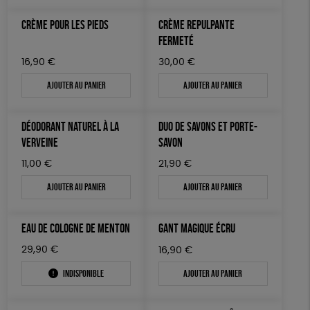
JEUX
Fabriqué en Espagne
Textile Bio
CRÈME POUR LES PIEDS
CRÈME REPULPANTE
TOUT
FERMETÉ
16,90
€
30,00
€
Ajouter au panier
Ajouter au panier
DÉODORANT NATUREL À LA
DUO DE SAVONS ET PORTE-
VERVEINE
SAVON
11,00
€
21,90
€
Ajouter au panier
Ajouter au panier
EAU DE COLOGNE DE MENTON
GANT MAGIQUE ÉCRU
29,90
€
16,90
€
Indisponible
Ajouter au panier