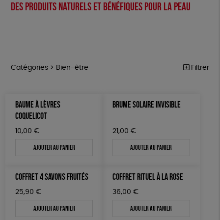
Des produits naturels et bénéfiques pour la peau
Catégories >
Bien-être
Filtrer
NOTRE COLLECTION
Trier par
BAUME À LÈVRES
BRUME SOLAIRE INVISIBLE
Par défaut
ACCESSOIRES
Prix
COQUELICOT
Popularité
Tous
MAISON
Couleur
10,00
€
21,00
€
Nouveauté
0 € - 50 €
Blanc Pur
Terracotta
Mots clés
Prix : du - cher au + cher
Ajouter au panier
Ajouter au panier
BIEN-ÊTRE
50 € - 100 €
vert
violet
Prix : du + cher au - cher
100 € - 150 €
ESAT
Fabriqué en France
Agriculture Biologique
ÉPICERIE
Disponibilité
COFFRET 4 SAVONS FRUITÉS
COFFRET RITUEL À LA ROSE
150 € - 200 €
PAPETERIE
Fairtrade
Vegan
Biodégradable
Cosme Bio
Plus de 200€
25,90
€
36,00
€
LIVRES
FSC
Fabrication artisanale
PEFC
Ajouter au panier
Ajouter au panier