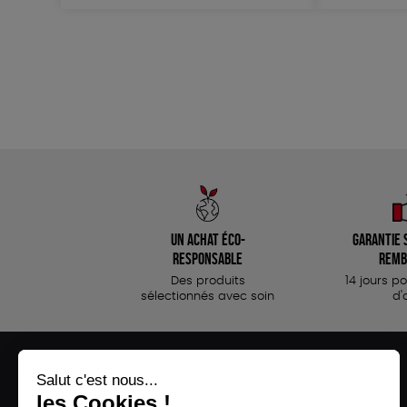
Un achat éco-
Garantie s
responsable
remb
Des produits
14 jours p
sélectionnés avec soin
d'
NOS PRODUITS
LA BOUTIQUE