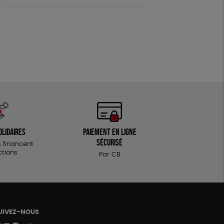
Textile Bio
ESAT
olidaires
Paiement en ligne
sécurisé
 financent
ctions
Par CB
UIVEZ-NOUS