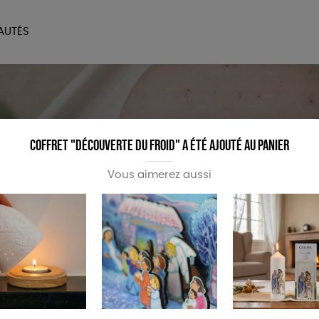
AUTÉS
SOIRES
MAISON
BIEN
LIVRES
JEUX
Coffret "découverte du froid" a été ajouté au panier
Vous aimerez aussi
 bénéfiques pour la peau