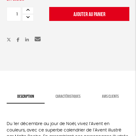
quantité
AJOUTER AU PANIER
de
Calendrier
de
l'Avent
en
bois
à
assembler
-
Maïté
Roche
DESCRIPTION
CARACTÉRISTIQUES
AVIS CLIENTS
Du 1er décembre au jour de Noël, vivez l’Avent en
couleurs, avec ce superbe calendrier de l’Avent illustré