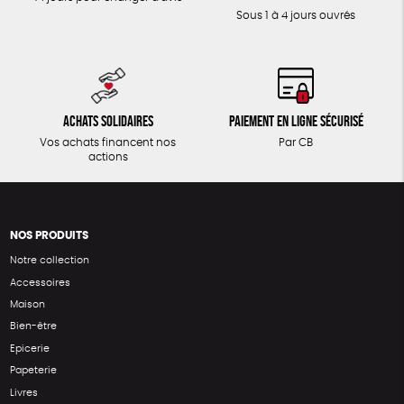
Sous 1 à 4 jours ouvrés
Achats solidaires
Paiement en ligne sécurisé
Vos achats financent nos
Par CB
actions
NOS PRODUITS
Notre collection
Accessoires
Maison
Bien-être
Epicerie
Papeterie
Livres