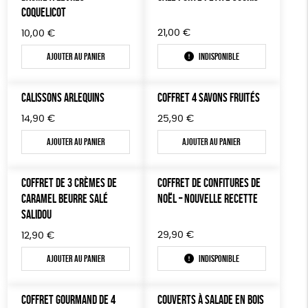
LIVRES
COQUELICOT
Textile Bio
ESAT
Fabriqué en France
21,00
€
10,00
€
JEUX
Agriculture Biologique
Fairtrade
Ajouter au panier
Indisponible
TOUT
CALISSONS ARLEQUINS
COFFRET 4 SAVONS FRUITÉS
14,90
€
25,90
€
Ajouter au panier
Ajouter au panier
COFFRET DE 3 CRÈMES DE
COFFRET DE CONFITURES DE
CARAMEL BEURRE SALÉ
NOËL – NOUVELLE RECETTE
SALIDOU
29,90
€
12,90
€
Ajouter au panier
Indisponible
COFFRET GOURMAND DE 4
COUVERTS À SALADE EN BOIS