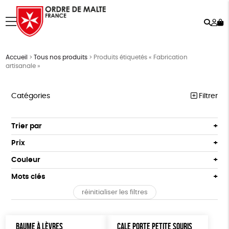
Rech
Mo
menu
co
Accueil
>
Tous nos produits
>
Produits étiquetés « Fabrication
artisanale »
Catégories
Filtrer
NOTRE COLLECTION
Trier par
Par défaut
ACCESSOIRES
Prix
Popularité
Tous
MAISON
Couleur
Nouveauté
0 € - 50 €
Blanc Pur
Terracotta
Mots clés
Prix : du - cher au + cher
BIEN-ÊTRE
50 € - 100 €
vert
violet
Prix : du + cher au - cher
réinitialiser les filtres
100 € - 150 €
Vegan
Biodégradable
Cosme Bio
FSC
ÉPICERIE
Disponibilité
150 € - 200 €
PAPETERIE
Fabrication artisanale
PEFC
Fabriqué en Espagne
Plus de 200€
BAUME À LÈVRES
CALE PORTE PETITE SOURIS