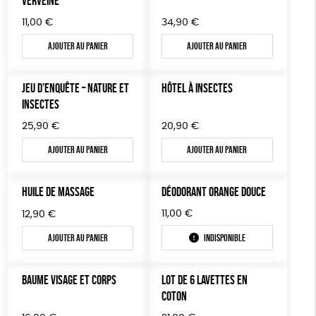
VERVEINE
11,00
€
34,90
€
JEUX
Fabriqué en Espagne
Textile Bio
ESAT
Ajouter au panier
Ajouter au panier
TOUT
JEU D’ENQUÊTE – NATURE ET
HÔTEL À INSECTES
INSECTES
25,90
€
20,90
€
Ajouter au panier
Ajouter au panier
HUILE DE MASSAGE
DÉODORANT ORANGE DOUCE
11,00
€
12,90
€
Ajouter au panier
Indisponible
BAUME VISAGE ET CORPS
LOT DE 6 LAVETTES EN
COTON