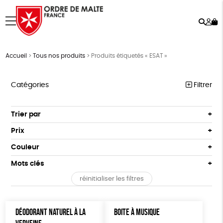
Rech
Mo
menu
co
Accueil
>
Tous nos produits
>
Produits étiquetés « ESAT »
Catégories
Filtrer
NOTRE COLLECTION
Trier par
Par défaut
ACCESSOIRES
Prix
Popularité
Tous
MAISON
Couleur
Nouveauté
0 € - 50 €
Blanc Pur
Terracotta
Mots clés
Prix : du - cher au + cher
BIEN-ÊTRE
50 € - 100 €
vert
violet
Prix : du + cher au - cher
réinitialiser les filtres
100 € - 150 €
Fabriqué en France
Agriculture Biologique
ÉPICERIE
Disponibilité
150 € - 200 €
PAPETERIE
Fairtrade
Vegan
Biodégradable
Cosme Bio
Plus de 200€
DÉODORANT NATUREL À LA
BOITE À MUSIQUE
LIVRES
FSC
Fabrication artisanale
PEFC