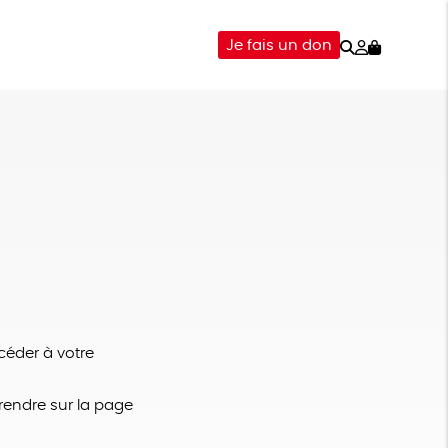
Rechercher
Mon
Je fais un don
compte
-ÊTRE
ÉPICERIE
DONS
éder à votre
rendre sur la page