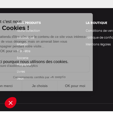
NOS PRODUITS
LA BOUTIQUE
Notre collection
Conditions de ven
Accessoires
Politique de confid
Maison
Mentions légales
Bien-être
Epicerie
Papeterie
Livres
Jeux