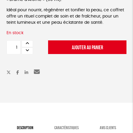
Idéal pour nourrir, régénérer et tonifier la peau, ce coffret
offre un rituel complet de soin et de fraîcheur, pour un
teint lumineux et une peau éclatante de santé.
En stock
quantité
AJOUTER AU PANIER
de
Coffret
de
soins
naturels
à
la
Rose
de
Damas
DESCRIPTION
CARACTÉRISTIQUES
AVIS CLIENTS