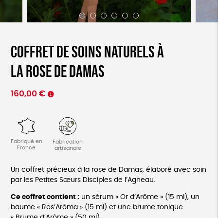
Coffret de soins naturels à
la Rose de Damas
160,00
€
Fabriqué en
Fabrication
France
artisanale
Un coffret précieux à la rose de Damas, élaboré avec soin
par les Petites Sœurs Disciples de l’Agneau.
Ce coffret contient :
un sérum « Or d’Arôme » (15 ml), un
baume « Ros’Arôma » (15 ml) et une brume tonique
« Brume d’Arôme » (50 ml).