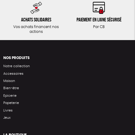
Achats solidaires
Paiement en ligne sécurisé
Vos achats financent nos
Par CB
actions
NOS PRODUITS
Notre collection
Accessoires
Maison
Bien-être
Epicerie
Papeterie
Livres
Jeux
LA BOUTIQUE