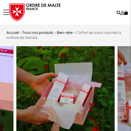
Rech
Mo
menu
co
Accueil
>
Tous nos produits
>
Bien-être
>
Coffret de soins naturels à
la Rose de Damas