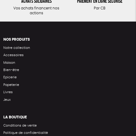
Achats solidaires
Paiement en ligne sécurisé
Vos achats financent nos
Par CB
actions
NOS PRODUITS
Notre collection
Accessoires
Maison
Bien-être
Epicerie
Papeterie
Livres
Jeux
LA BOUTIQUE
Conditions de vente
Politique de confidentialité