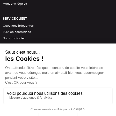
Mentions légales
SERVICE CLIENT
Questions fréquentes
Suivi de commande
Nous contacter
Renvoyer des articles
SUIVEZ-NOUS
Une boutique élaborée avec
par RGOODS
Hébergement vert certifié ISO14001 propulsé avec
par Infomaniak