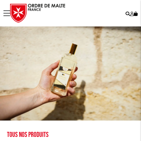
Rech
Mo
menu
co
Tous nos produits