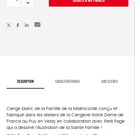
de
Cierge
Famille
de
la
Miséricorde
DESCRIPTION
CARACTÉRISTIQUES
AVIS CLIENTS
Cierge blanc de la Famille de la Miséricorde conçu et
fabriqué dans les ateliers de la Ciergerie Notre Dame de
France au Puy en Velay en collaboration avec Petit Page
qui a dessiné l’illustration de la Sainte Famille !