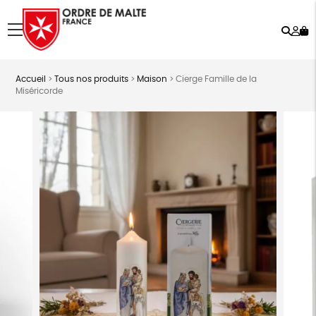
Rech
Mo
menu
co
Accueil
>
Tous nos produits
>
Maison
>
Cierge Famille de la
Miséricorde