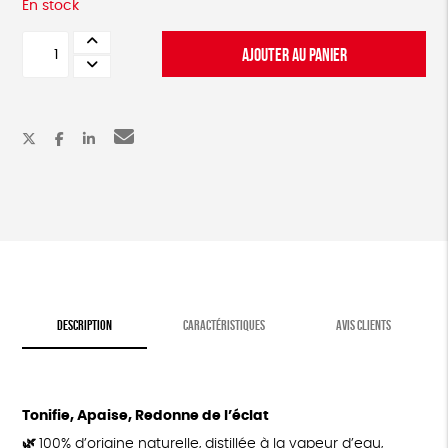
En stock
quantité
AJOUTER AU PANIER
de
Hydrolat
à
la
rose
DESCRIPTION
CARACTÉRISTIQUES
AVIS CLIENTS
Tonifie, Apaise, Redonne de l’éclat
🌿
100% d’origine naturelle, distillée à la vapeur d’eau,