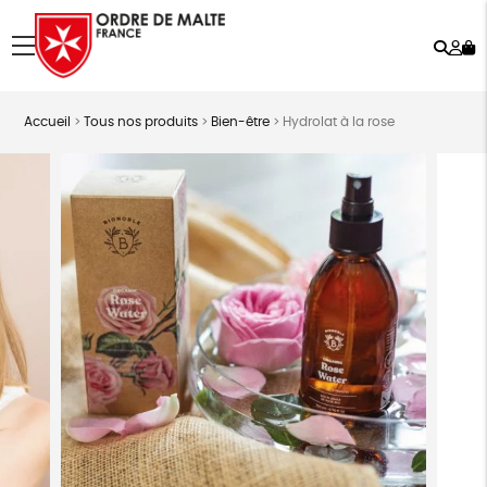
Rech
Mo
menu
co
Accueil
>
Tous nos produits
>
Bien-être
>
Hydrolat à la rose