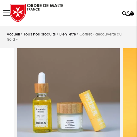
Rech
Mo
menu
co
Accueil
>
Tous nos produits
>
Bien-être
>
Coffret « découverte du
froid »