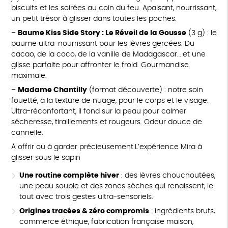
biscuits et les soirées au coin du feu. Apaisant, nourrissant,
un petit trésor à glisser dans toutes les poches.
–
Baume Kiss Side Story : Le Réveil de la Gousse
(3 g) : le
baume ultra-nourrissant pour les lèvres gercées. Du
cacao, de la coco, de la vanille de Madagascar… et une
glisse parfaite pour affronter le froid. Gourmandise
maximale.
–
Madame Chantilly
(format découverte) : notre soin
fouetté, à la texture de nuage, pour le corps et le visage.
Ultra-réconfortant, il fond sur la peau pour calmer
sécheresse, tiraillements et rougeurs. Odeur douce de
cannelle.
À offrir ou à garder précieusement.L’expérience Mira à
glisser sous le sapin
Une routine complète hiver
: des lèvres chouchoutées,
une peau souple et des zones sèches qui renaissent, le
tout avec trois gestes ultra-sensoriels.
Origines tracées & zéro compromis
: ingrédients bruts,
commerce éthique, fabrication française maison,