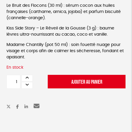
Le Bruit des Flocons (30 ml) : sérum cocon aux huiles
françaises (carthame, arnica, jojoba) et parfum biscuité
(cannelle-orange).
Kiss Side Story – Le Réveil de la Gousse (3 g) : baume
lèvres ultra-nourrissant au cacao, coco et vanille.
Madame Chantilly (pot 50 ml) : soin fouetté nuage pour
visage et corps afin de calmer les sécheresse, fondant et
apaisant.
En stock
quantité
AJOUTER AU PANIER
de
Coffret
"découverte
du
froid"