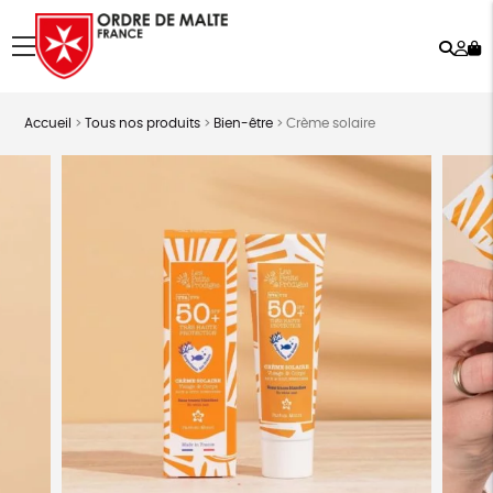
Rech
Mo
menu
co
Accueil
>
Tous nos produits
>
Bien-être
>
Crème solaire