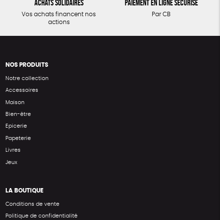
Achats solidaires
Paiement en ligne sécurisé
Vos achats financent nos
Par CB
actions
NOS PRODUITS
Notre collection
Accessoires
Maison
Bien-être
Epicerie
Papeterie
Livres
Jeux
LA BOUTIQUE
Conditions de vente
Politique de confidentialité