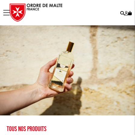
Rech
Mo
menu
co
Tous nos produits