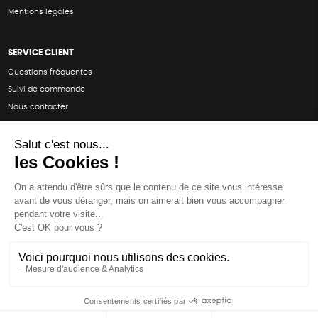
Mentions légales
SERVICE CLIENT
Questions fréquentes
Suivi de commande
Nous contacter
Renvoyer des articles
SUIVEZ-NOUS
Une boutique élaborée avec
par RGOODS
Hébergement vert certifié ISO14001 propulsé avec
par Infomaniak