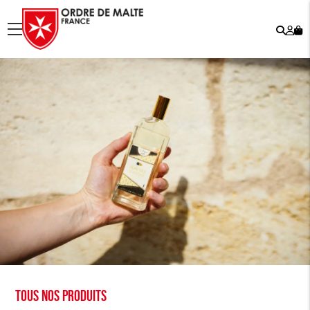
Rech
Mo
menu
co
Tous nos produits