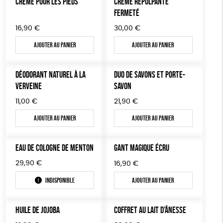
CRÈME POUR LES PIEDS
CRÈME REPULPANTE
TOUT
FERMETÉ
16,90
€
30,00
€
Ajouter au panier
Ajouter au panier
DÉODORANT NATUREL À LA
DUO DE SAVONS ET PORTE-
VERVEINE
SAVON
11,00
€
21,90
€
Ajouter au panier
Ajouter au panier
EAU DE COLOGNE DE MENTON
GANT MAGIQUE ÉCRU
29,90
€
16,90
€
Indisponible
Ajouter au panier
HUILE DE JOJOBA
COFFRET AU LAIT D’ÂNESSE