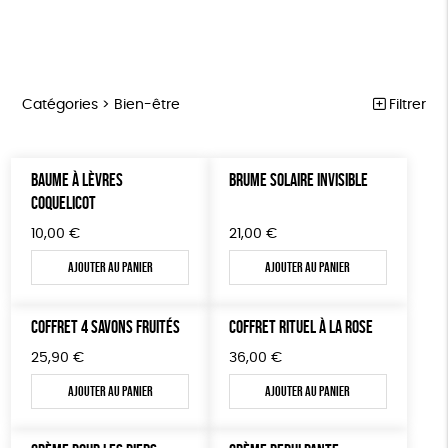
Catégories >
Bien-être
Filtrer
NOTRE COLLECTION
Trier par
BAUME À LÈVRES
BRUME SOLAIRE INVISIBLE
Par défaut
ACCESSOIRES
Prix
COQUELICOT
Popularité
Tous
MAISON
Couleur
10,00
€
21,00
€
Nouveauté
0 € - 50 €
Blanc Pur
Terracotta
Mots clés
Prix : du - cher au + cher
Ajouter au panier
Ajouter au panier
BIEN-ÊTRE
50 € - 100 €
vert
violet
Prix : du + cher au - cher
100 € - 150 €
Fabriqué en France
Agriculture Biologique
ÉPICERIE
Disponibilité
COFFRET 4 SAVONS FRUITÉS
COFFRET RITUEL À LA ROSE
150 € - 200 €
PAPETERIE
Fairtrade
Vegan
Biodégradable
Cosme Bio
Plus de 200€
25,90
€
36,00
€
LIVRES
FSC
Fabrication artisanale
PEFC
Ajouter au panier
Ajouter au panier
JEUX
Fabriqué en Espagne
Textile Bio
ESAT