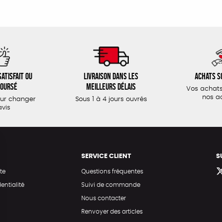
atisfait ou
Livraison dans les
Achats s
oursé
meilleurs délais
Vos achats
nos a
our changer
Sous 1 à 4 jours ouvrés
avis
SERVICE CLIENT
S
te
Questions fréquentes
entialité
Suivi de commande
Nous contacter
Renvoyer des articles