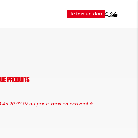
Rechercher
Mon
Je fais un don
compte
-ÊTRE
ÉPICERIE
DONS
gue produits
 45 20 93 07 ou par e-mail en écrivant à