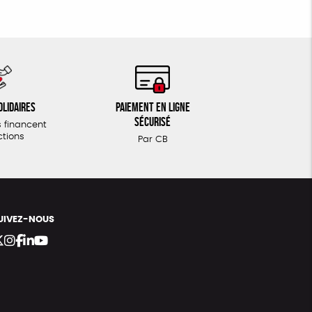
olidaires
Paiement en ligne
sécurisé
 financent
ctions
Par CB
UIVEZ-NOUS