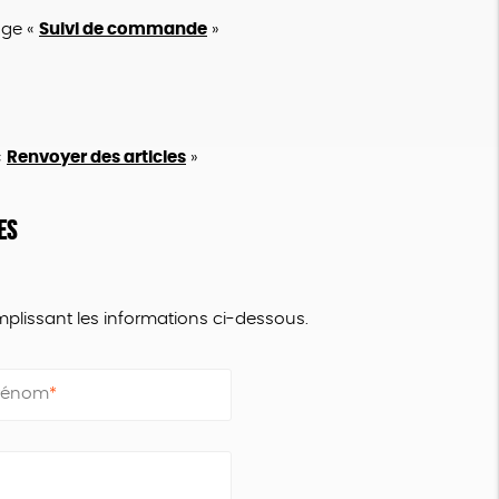
age «
Suivi de commande
»
«
Renvoyer des articles
»
es
mplissant les informations ci-dessous.
Prénom
*