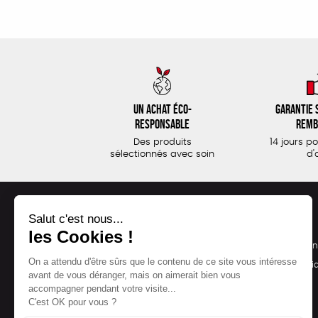
Un achat éco-
Garantie s
responsable
remb
Des produits
14 jours p
sélectionnés avec soin
d'
NOS PRODUITS
LA BOUTIQUE
Notre collection
Conditions de ven
Accessoires
Politique de confid
Maison
Mentions légales
Bien-être