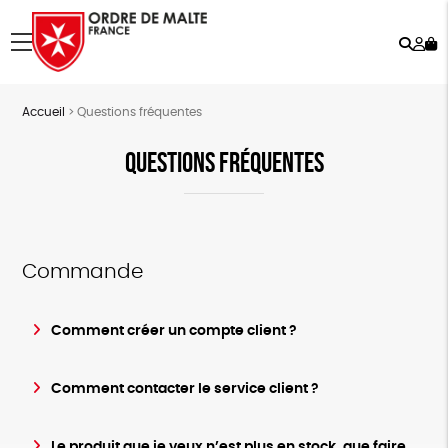
Rech
Mo
menu
co
Accueil
>
Questions fréquentes
QUESTIONS FRÉQUENTES
Commande
Comment créer un compte client ?
Comment contacter le service client ?
Le produit que je veux n’est plus en stock, que faire