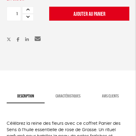
quantité
AJOUTER AU PANIER
de
Coffret
rituel
à
la
rose
DESCRIPTION
CARACTÉRISTIQUES
AVIS CLIENTS
Célébrez la reine des fleurs avec ce coffret Panier des
Sens à l’huile essentielle de rose de Grasse. Un rituel