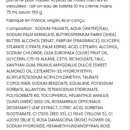
parfumé pour habiller la peau de notes fraîches et
veloutées : roll-on eau de toilette 10 ml, crème mains
75 ml, savon 150 g.
Fabriqué en France, vegan, éco-conçu.
Composition : SODIUM PALMATE, AQUA (WATER)/EAU,
SODIUM PALM KERNELATE, BUTYROSPERMUM PARKII (SHEA)
BUTTER, ALCOHOL DENAT., PARFUM (FRAGRANCE), GLYCERYL
STEARATE CITRATE, PALM KERNEL ACID, CETEARYL ALCOHOL,
SODIUM CHLORIDE, OLEA EUROPAEA (OLIVE) FRUIT OIL,
GLYCERIN, C15-19 ALKANE, CETYL RICINOLEATE, TALC,
XANTHAN GUM, PRUNUS AMYGDALUS DULCIS (SWEET
ALMOND) OIL, CETEARETH-33, HYDROXYETHYL
ACRYLATE/SODIUM ACRYLOYLDIMETHYL TAURATE
COPOLYMER, SODIUM BENZOATE, SQUALANE, POTASSIUM
SORBATE, ALLANTOIN, TETRASODIUM ETIDRONATE,
POLYSORBATE 60, TOCOPHEROL, HELIANTHUS ANNUUS
(SUNFLOWER) SEED OIL, ROSMARINUS OFFICINALIS
(ROSEMARY) LEAF EXTRACT, CITRIC ACID, SORBITAN
ISOSTEARATE, CI 17200 (RED 33), CI 19140 (YELLOW 5), CI
42090 (BLUE 1), ROSA DAMASCENA (ROSE) FLOWER OIL,
SODIUM HYDROXIDE, HEXAMETHYLINDANOPYRAN, ROSE