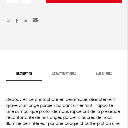
Photophore
-
Ange
Gardien
DESCRIPTION
CARACTÉRISTIQUES
AVIS CLIENTS
Découvrez ce photophore en céramique, délicatement
gravé d’un ange gardien bordant un enfant. Il apporte
une symbolique profonde, nous rappelant de la présence
réconfortante de nos anges gardiens auprès de nous.
Illuminé de l’intérieur par une bougie chauffe-plat ou une