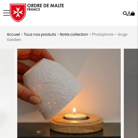
Rech
Mo
menu
co
Accueil
>
Tous nos produits
>
Notre collection
>
Photophore – Ange
Gardien