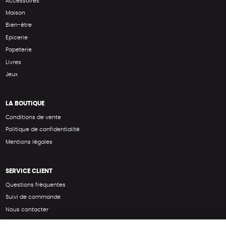
Accessoires
Maison
Bien-être
Epicerie
Papeterie
Livres
Jeux
LA BOUTIQUE
Conditions de vente
Politique de confidentialité
Mentions légales
SERVICE CLIENT
Questions fréquentes
Suivi de commande
Nous contacter
Renvoyer des articles