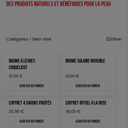
Des produits naturels et bénéfiques pour la peau
Catégories >
Bien-être
Filtrer
NOTRE COLLECTION
Trier par
BAUME À LÈVRES
BRUME SOLAIRE INVISIBLE
Par défaut
ACCESSOIRES
Prix
COQUELICOT
Popularité
Tous
MAISON
Couleur
10,00
€
21,00
€
Nouveauté
0 € - 50 €
Blanc Pur
Terracotta
Mots clés
Prix : du - cher au + cher
Ajouter au panier
Ajouter au panier
BIEN-ÊTRE
50 € - 100 €
vert
violet
Prix : du + cher au - cher
100 € - 150 €
Fabrication artisanale
PEFC
Fabriqué en Espagne
ÉPICERIE
Disponibilité
COFFRET 4 SAVONS FRUITÉS
COFFRET RITUEL À LA ROSE
150 € - 200 €
PAPETERIE
Textile Bio
ESAT
Fabriqué en France
Plus de 200€
25,90
€
36,00
€
LIVRES
Agriculture Biologique
Fairtrade
Vegan
Ajouter au panier
Ajouter au panier