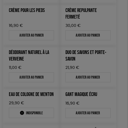
JEUX
Biodégradable
Cosme Bio
FSC
CRÈME POUR LES PIEDS
CRÈME REPULPANTE
TOUT
FERMETÉ
16,90
€
30,00
€
Ajouter au panier
Ajouter au panier
DÉODORANT NATUREL À LA
DUO DE SAVONS ET PORTE-
VERVEINE
SAVON
11,00
€
21,90
€
Ajouter au panier
Ajouter au panier
EAU DE COLOGNE DE MENTON
GANT MAGIQUE ÉCRU
29,90
€
16,90
€
Indisponible
Ajouter au panier