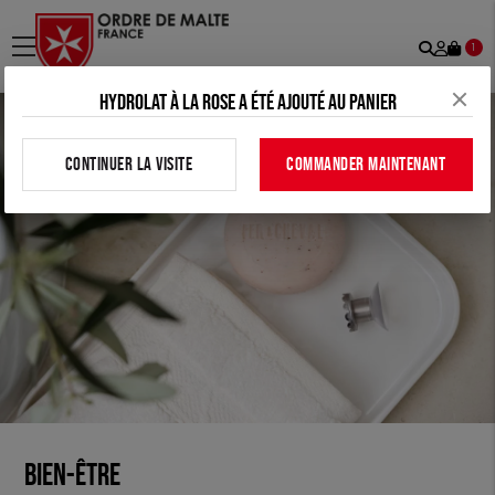
Recher
Mon
menu
1
comp
Hydrolat à la rose a été ajouté au panier
CONTINUER LA VISITE
COMMANDER MAINTENANT
Bien-être