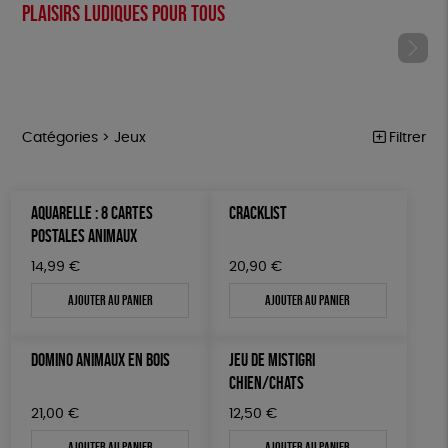
Plaisirs ludiques pour tous
Catégories >
Jeux
Filtrer
NOTRE COLLECTION
Trier par
AQUARELLE : 8 CARTES
CRACKLIST
Par défaut
ACCESSOIRES
Prix
POSTALES ANIMAUX
Popularité
Tous
MAISON
Couleur
14,99
€
20,90
€
Nouveauté
0 € - 50 €
Blanc Pur
Terracotta
Mots clés
Prix : du - cher au + cher
Ajouter au panier
Ajouter au panier
BIEN-ÊTRE
50 € - 100 €
vert
violet
Prix : du + cher au - cher
100 € - 150 €
FSC
Fabrication artisanale
PEFC
ÉPICERIE
Disponibilité
DOMINO ANIMAUX EN BOIS
JEU DE MISTIGRI
150 € - 200 €
PAPETERIE
Fabriqué en Espagne
Textile Bio
ESAT
CHIEN/CHATS
Plus de 200€
LIVRES
Fabriqué en France
Agriculture Biologique
Vegan
21,00
€
12,50
€
Ajouter au panier
Ajouter au panier