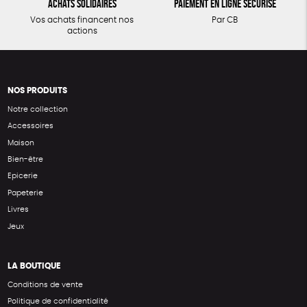
Achats solidaires
Paiement en ligne sécurisé
Vos achats financent nos
Par CB
actions
NOS PRODUITS
Notre collection
Accessoires
Maison
Bien-être
Epicerie
Papeterie
Livres
Jeux
LA BOUTIQUE
Conditions de vente
Politique de confidentialité