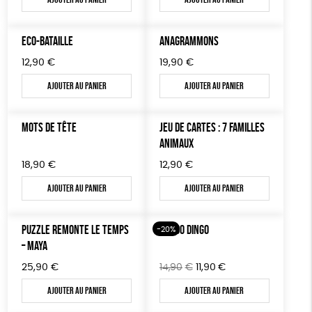
TOUT
ECO-BATAILLE
ANAGRAMMONS
12,90
€
19,90
€
Ajouter au panier
Ajouter au panier
MOTS DE TÊTE
JEU DE CARTES : 7 FAMILLES
ANIMAUX
18,90
€
12,90
€
Ajouter au panier
Ajouter au panier
PUZZLE REMONTE LE TEMPS
RANDO DINGO
-20%
– MAYA
Le
Le
25,90
€
14,90
€
11,90
€
prix
prix
Ajouter au panier
Ajouter au panier
initial
actuel
était :
est :