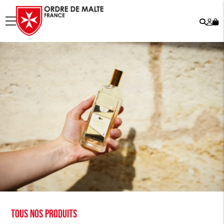
Rech
Mo
menu
co
Tous nos produits