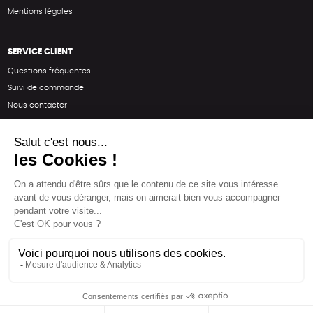
Mentions légales
SERVICE CLIENT
Questions fréquentes
Suivi de commande
Nous contacter
Renvoyer des articles
SUIVEZ-NOUS
Une boutique élaborée avec
par RGOODS
Hébergement vert certifié ISO14001 propulsé avec
par Infomaniak