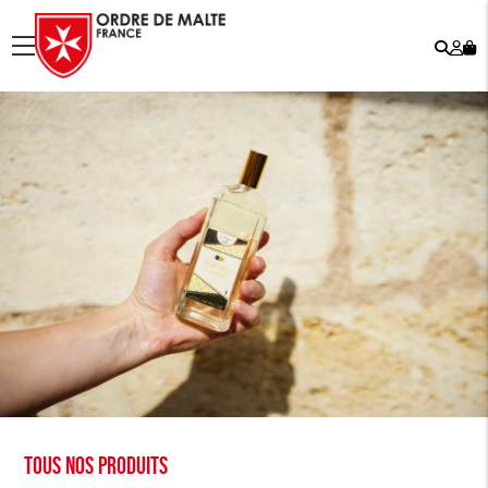
Rech
Mo
menu
co
Tous nos produits