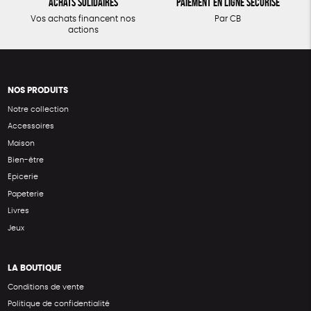
Achats solidaires
Paiement en ligne sécurisé
Vos achats financent nos
Par CB
actions
NOS PRODUITS
Notre collection
Accessoires
Maison
Bien-être
Epicerie
Papeterie
Livres
Jeux
LA BOUTIQUE
Conditions de vente
Politique de confidentialité