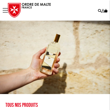
Rech
Mo
menu
co
Tous nos produits