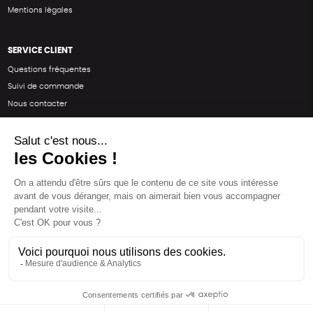
Mentions légales
SERVICE CLIENT
Questions fréquentes
Suivi de commande
Nous contacter
Renvoyer des articles
SUIVEZ-NOUS
Une boutique élaborée avec
par RGOODS
Hébergement vert certifié ISO14001 propulsé avec
par Infomaniak