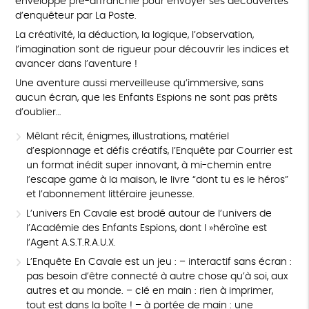
enveloppe pré-affranchie pour envoyer ses découvertes
d’enquêteur par La Poste.
La créativité, la déduction, la logique, l’observation,
l’imagination sont de rigueur pour découvrir les indices et
avancer dans l’aventure !
Une aventure aussi merveilleuse qu’immersive, sans
aucun écran, que les Enfants Espions ne sont pas prêts
d’oublier…
Mêlant récit, énigmes, illustrations, matériel
d’espionnage et défis créatifs, l’Enquête par Courrier est
un format inédit super innovant, à mi-chemin entre
l’escape game à la maison, le livre “dont tu es le héros”
et l’abonnement littéraire jeunesse.
L’univers En Cavale est brodé autour de l’univers de
l’Académie des Enfants Espions, dont l »héroïne est
l’Agent A.S.T.R.A.U.X.
L’Enquête En Cavale est un jeu : – interactif sans écran :
pas besoin d’être connecté à autre chose qu’à soi, aux
autres et au monde. – clé en main : rien à imprimer,
tout est dans la boîte ! – à portée de main : une