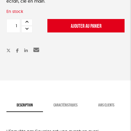
écran, clé en main.
En stock
quantité
AJOUTER AU PANIER
de
Jeu
d'enquête
-
nature
et
insectes
DESCRIPTION
CARACTÉRISTIQUES
AVIS CLIENTS