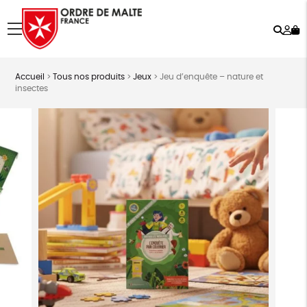
Rech
Mo
menu
co
Accueil
>
Tous nos produits
>
Jeux
>
Jeu d’enquête – nature et
insectes