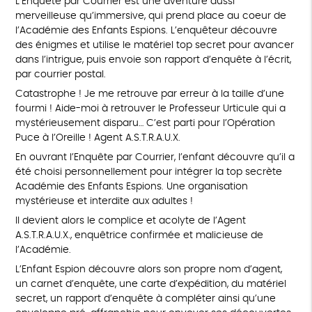
L’Enquête par Courrier est une aventure aussi
merveilleuse qu’immersive, qui prend place au coeur de
l’Académie des Enfants Espions. L’enquêteur découvre
des énigmes et utilise le matériel top secret pour avancer
dans l’intrigue, puis envoie son rapport d’enquête à l’écrit,
par courrier postal.
Catastrophe ! Je me retrouve par erreur à la taille d’une
fourmi ! Aide-moi à retrouver le Professeur Urticule qui a
mystérieusement disparu… C’est parti pour l’Opération
Puce à l’Oreille ! Agent A.S.T.R.A.U.X.
En ouvrant l’Enquête par Courrier, l’enfant découvre qu’il a
été choisi personnellement pour intégrer la top secrète
Académie des Enfants Espions. Une organisation
mystérieuse et interdite aux adultes !
Il devient alors le complice et acolyte de l’Agent
A.S.T.R.A.U.X., enquêtrice confirmée et malicieuse de
l’Académie.
L’Enfant Espion découvre alors son propre nom d’agent,
un carnet d’enquête, une carte d’expédition, du matériel
secret, un rapport d’enquête à compléter ainsi qu’une