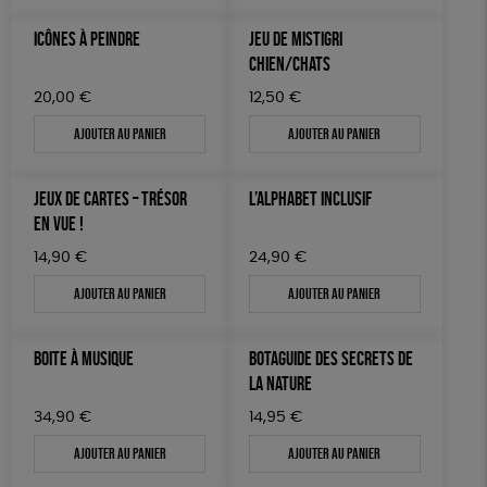
JEUX
Fabriqué en Espagne
Textile Bio
ESAT
ICÔNES À PEINDRE
JEU DE MISTIGRI
TOUT
CHIEN/CHATS
20,00
€
12,50
€
Ajouter au panier
Ajouter au panier
JEUX DE CARTES – TRÉSOR
L’ALPHABET INCLUSIF
EN VUE !
14,90
€
24,90
€
Ajouter au panier
Ajouter au panier
BOITE À MUSIQUE
BOTAGUIDE DES SECRETS DE
LA NATURE
34,90
€
14,95
€
Ajouter au panier
Ajouter au panier