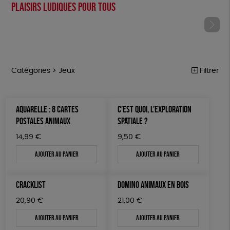
Plaisirs ludiques pour tous
Catégories >
Jeux
Filtrer
NOTRE COLLECTION
Trier par
AQUARELLE : 8 CARTES
C’EST QUOI, L’EXPLORATION
Par défaut
ACCESSOIRES
Prix
POSTALES ANIMAUX
SPATIALE ?
Popularité
Tous
MAISON
Couleur
14,99
€
9,50
€
Nouveauté
0 € - 50 €
Blanc Pur
Terracotta
Mots clés
Prix : du - cher au + cher
Ajouter au panier
Ajouter au panier
BIEN-ÊTRE
50 € - 100 €
vert
violet
Prix : du + cher au - cher
100 € - 150 €
Fabriqué en France
Agriculture Biologique
ÉPICERIE
Disponibilité
CRACKLIST
DOMINO ANIMAUX EN BOIS
150 € - 200 €
PAPETERIE
Fairtrade
Vegan
Biodégradable
Cosme Bio
Plus de 200€
20,90
€
21,00
€
LIVRES
FSC
Fabrication artisanale
PEFC
Ajouter au panier
Ajouter au panier