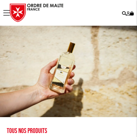
Rech
Mo
menu
co
Tous nos produits