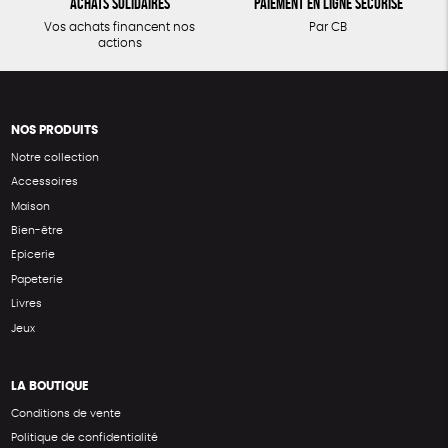
Achats solidaires
Paiement en ligne sécurisé
Vos achats financent nos
Par CB
actions
NOS PRODUITS
Notre collection
Accessoires
Maison
Bien-être
Epicerie
Papeterie
Livres
Jeux
LA BOUTIQUE
Conditions de vente
Politique de confidentialité