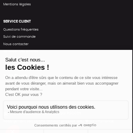
Mentions légales
SERVICE CLIENT
Questions fréquentes
Suivi de commande
Nous contacter
Renvoyer des articles
SUIVEZ-NOUS
Une boutique élaborée avec
par RGOODS
Hébergement vert certifié ISO14001 propulsé avec
par Infomaniak