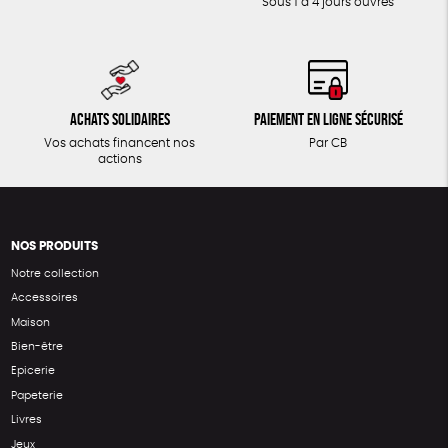
Sous 1 à 4 jours ouvrés
Achats solidaires
Paiement en ligne sécurisé
Vos achats financent nos
Par CB
actions
NOS PRODUITS
Notre collection
Accessoires
Maison
Bien-être
Epicerie
Papeterie
Livres
Jeux