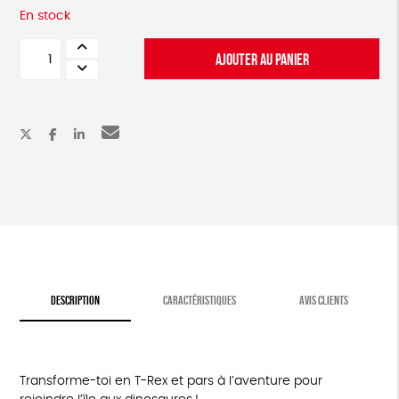
En stock
quantité
AJOUTER AU PANIER
de
L'île
aux
dinosaures
DESCRIPTION
CARACTÉRISTIQUES
AVIS CLIENTS
Transforme-toi en T-Rex et pars à l’aventure pour