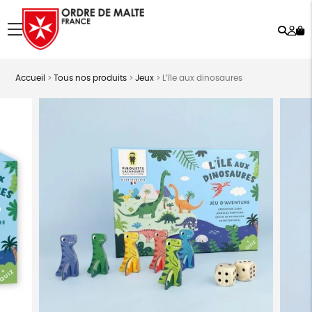
Rech
Mo
menu
co
Accueil
>
Tous nos produits
>
Jeux
>
L’île aux dinosaures