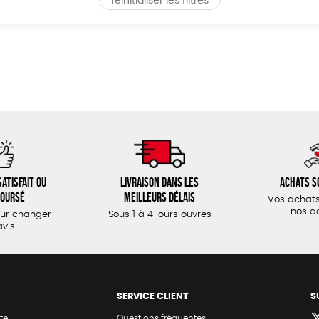
réinitialiser les filtres
atisfait ou
Livraison dans les
Achats s
oursé
meilleurs délais
Vos achats
nos a
our changer
Sous 1 à 4 jours ouvrés
avis
SERVICE CLIENT
S
te
Questions fréquentes