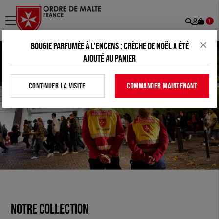
Recher
Mon
menu
1
comp
Bougie parfumée à l'encens : crèche de Noël a été
ajouté au panier
CONTINUER LA VISITE
COMMANDER MAINTENANT
Notre collection