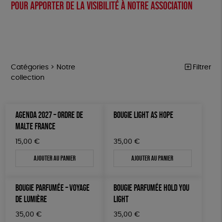
Pour apporter de la visibilité à notre association
Catégories >
Notre
Filtrer
collection
NOTRE COLLECTION
Trier par
AGENDA 2027 – ORDRE DE
BOUGIE LIGHT AS HOPE
Par défaut
ACCESSOIRES
Prix
MALTE FRANCE
Popularité
Tous
MAISON
Couleur
15,00
€
35,00
€
Nouveauté
0 € - 50 €
Blanc Pur
Terracotta
Mots clés
Prix : du - cher au + cher
Ajouter au panier
Ajouter au panier
BIEN-ÊTRE
50 € - 100 €
vert
violet
Prix : du + cher au - cher
100 € - 150 €
Agriculture Biologique
Fairtrade
Vegan
ÉPICERIE
Disponibilité
BOUGIE PARFUMÉE – VOYAGE
BOUGIE PARFUMÉE HOLD YOU
150 € - 200 €
PAPETERIE
Biodégradable
Cosme Bio
FSC
DE LUMIÈRE
LIGHT
Plus de 200€
LIVRES
Fabrication artisanale
PEFC
Fabriqué en Espagne
35,00
€
35,00
€