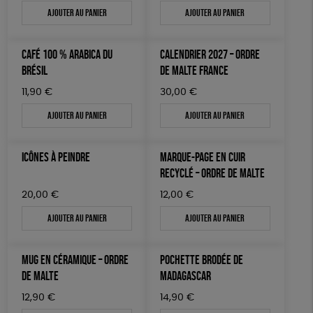
Ajouter au panier
Ajouter au panier
JEUX
Textile Bio
ESAT
Fabriqué en France
TOUT
CAFÉ 100 % ARABICA DU
CALENDRIER 2027 – ORDRE
BRÉSIL
DE MALTE FRANCE
11,90
€
30,00
€
Ajouter au panier
Ajouter au panier
ICÔNES À PEINDRE
MARQUE-PAGE EN CUIR
RECYCLÉ – ORDRE DE MALTE
20,00
€
12,00
€
Ajouter au panier
Ajouter au panier
MUG EN CÉRAMIQUE – ORDRE
POCHETTE BRODÉE DE
DE MALTE
MADAGASCAR
12,90
€
14,90
€