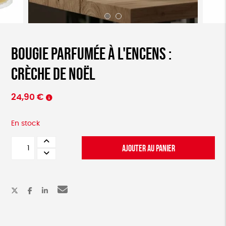
Bougie parfumée à l'encens :
crèche de Noël
24,90
€
En stock
quantité
AJOUTER AU PANIER
de
Bougie
parfumée
à
l'encens
:
crèche
de
Noël