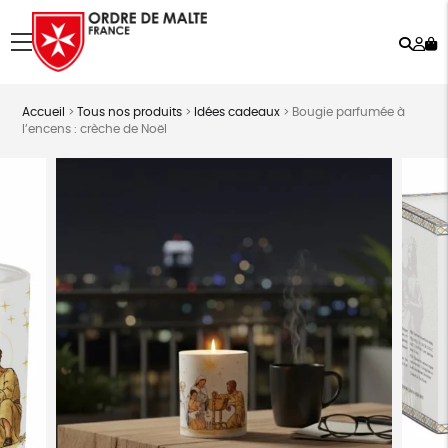
Rech
Mo
menu
co
Accueil
>
Tous nos produits
>
Idées cadeaux
>
Bougie parfumée à
l’encens : crèche de Noël