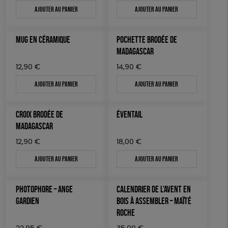
Ajouter au panier
Ajouter au panier
JEUX
Fabriqué en Espagne
Textile Bio
ESAT
TOUT
MUG EN CÉRAMIQUE
POCHETTE BRODÉE DE
MADAGASCAR
12,90
€
14,90
€
Ajouter au panier
Ajouter au panier
CROIX BRODÉE DE
ÉVENTAIL
MADAGASCAR
12,90
€
18,00
€
Ajouter au panier
Ajouter au panier
PHOTOPHORE – ANGE
CALENDRIER DE L’AVENT EN
GARDIEN
BOIS À ASSEMBLER – MAÏTÉ
ROCHE