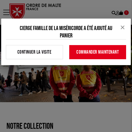
Recher
Mon
menu
1
comp
Cierge Famille de la Miséricorde a été ajouté au
panier
CONTINUER LA VISITE
COMMANDER MAINTENANT
Notre collection