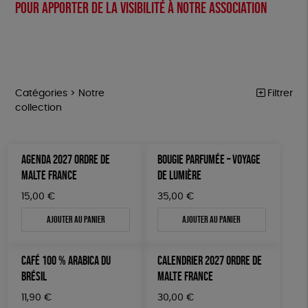
Pour apporter de la visibilité à notre association
Catégories >
Notre
Filtrer
collection
NOTRE COLLECTION
Trier par
AGENDA 2027 ORDRE DE
BOUGIE PARFUMÉE – VOYAGE
Par défaut
ACCESSOIRES
Prix
MALTE FRANCE
DE LUMIÈRE
Popularité
Tous
MAISON
Couleur
15,00
€
35,00
€
Nouveauté
0 € - 50 €
Blanc Pur
Terracotta
Mots clés
Prix : du - cher au + cher
Ajouter au panier
Ajouter au panier
BIEN-ÊTRE
50 € - 100 €
vert
violet
Prix : du + cher au - cher
100 € - 150 €
Fabriqué en France
Agriculture Biologique
ÉPICERIE
Disponibilité
CAFÉ 100 % ARABICA DU
CALENDRIER 2027 ORDRE DE
150 € - 200 €
PAPETERIE
Fairtrade
Vegan
Biodégradable
Cosme Bio
BRÉSIL
MALTE FRANCE
Plus de 200€
LIVRES
FSC
Fabrication artisanale
PEFC
11,90
€
30,00
€