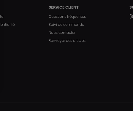
SERVICE CLIENT
S
te
Questions fréquentes
entialité
Suivi de commande
Nous contacter
Renvoyer des articles
Hé