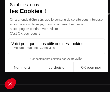
NOS PRODUITS
LA BOUTIQUE
Notre collection
Conditions de ven
Accessoires
Politique de confid
Maison
Mentions légales
Bien-être
Epicerie
Papeterie
Livres
Jeux
Une boutique élaborée avec
par RGOODS
Rechercher