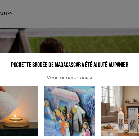
AUTÉS
SOIRES
MAISON
BIEN
LIVRES
JEUX
Pochette brodée de Madagascar a été ajouté au panier
Vous aimerez aussi
ilité à notre association