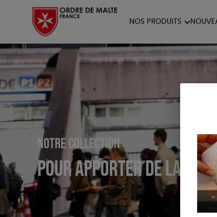
NOS PRODUITS
NOUVE
NOTRE COLLECTION
ACCES
PAPETERIE
Notre collection
Pour apporter de la visib