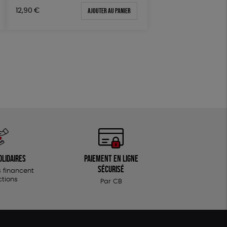
Fairtrade
Vegan
Ajouter au panier
12,90
€
olidaires
Paiement en ligne
sécurisé
 financent
ctions
Par CB