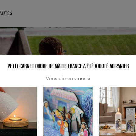
AUTÉS
SOIRES
MAISON
BIEN
LIVRES
JEUX
Petit carnet Ordre de Malte France a été ajouté au panier
Vous aimerez aussi
ilité à notre association