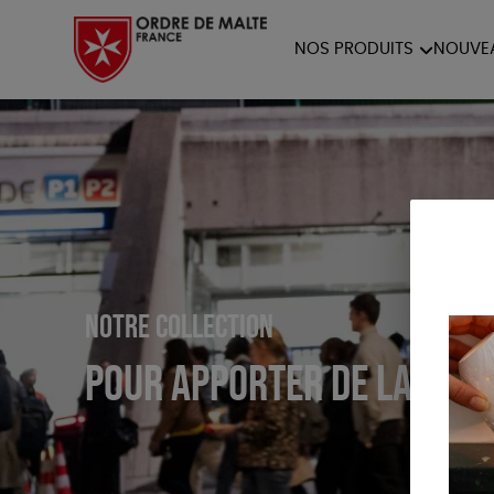
NOS PRODUITS
NOUVE
NOTRE COLLECTION
ACCES
PAPETERIE
Notre collection
Pour apporter de la visib