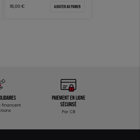
Textile Bio
ESAT
Ajouter au panier
18,00
€
olidaires
Paiement en ligne
sécurisé
 financent
ctions
Par CB