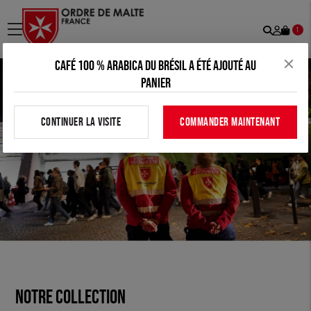
Recher
Mon
menu
1
comp
Café 100 % arabica du Brésil a été ajouté au
panier
CONTINUER LA VISITE
COMMANDER MAINTENANT
Notre collection