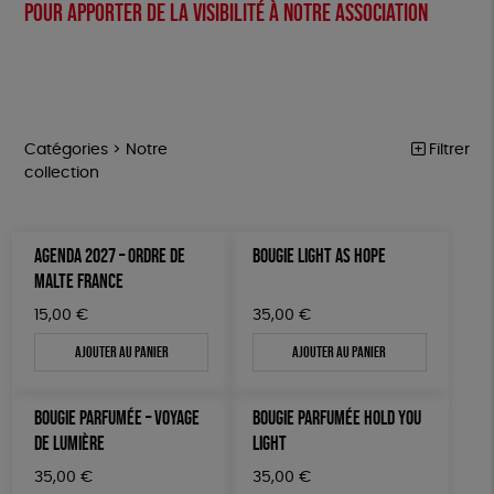
Pour apporter de la visibilité à notre association
Catégories >
Notre
Filtrer
collection
NOTRE COLLECTION
Trier par
AGENDA 2027 – ORDRE DE
BOUGIE LIGHT AS HOPE
Par défaut
ACCESSOIRES
Prix
MALTE FRANCE
Popularité
Tous
MAISON
Couleur
15,00
€
35,00
€
Nouveauté
0 € - 50 €
Blanc Pur
Terracotta
Mots clés
Prix : du - cher au + cher
Ajouter au panier
Ajouter au panier
BIEN-ÊTRE
50 € - 100 €
vert
violet
Prix : du + cher au - cher
100 € - 150 €
Fabriqué en France
Agriculture Biologique
ÉPICERIE
Disponibilité
BOUGIE PARFUMÉE – VOYAGE
BOUGIE PARFUMÉE HOLD YOU
150 € - 200 €
PAPETERIE
Fairtrade
Vegan
Biodégradable
Cosme Bio
DE LUMIÈRE
LIGHT
Plus de 200€
LIVRES
FSC
Fabrication artisanale
PEFC
35,00
€
35,00
€