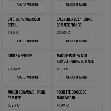
Ajouter au panier
Ajouter au panier
JEUX
Fabriqué en Espagne
Textile Bio
ESAT
TOUT
CAFÉ 100 % ARABICA DU
CALENDRIER 2027 – ORDRE
BRÉSIL
DE MALTE FRANCE
11,90
€
30,00
€
Ajouter au panier
Ajouter au panier
ICÔNES À PEINDRE
MARQUE-PAGE EN CUIR
RECYCLÉ – ORDRE DE MALTE
20,00
€
12,00
€
Ajouter au panier
Ajouter au panier
MUG EN CÉRAMIQUE – ORDRE
POCHETTE BRODÉE DE
DE MALTE
MADAGASCAR
12,90
€
14,90
€