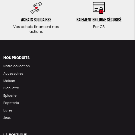
Achats solidaires
Paiement en ligne sécurisé
Vos achats financent nos
Par CB
actions
NOS PRODUITS
Notre collection
Accessoires
Maison
Bien-être
Epicerie
Papeterie
Livres
Jeux
LA BOUTIQUE