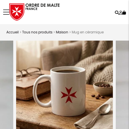
Rech
Mo
menu
co
Accueil
>
Tous nos produits
>
Maison
>
Mug en céramique