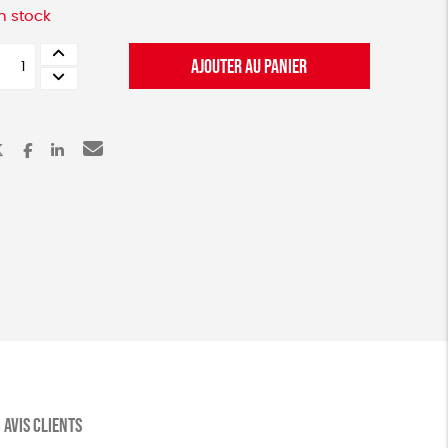
n stock
uantité
AJOUTER AU PANIER
e
tit
arnet
rdre
e
alte
rance
AVIS CLIENTS