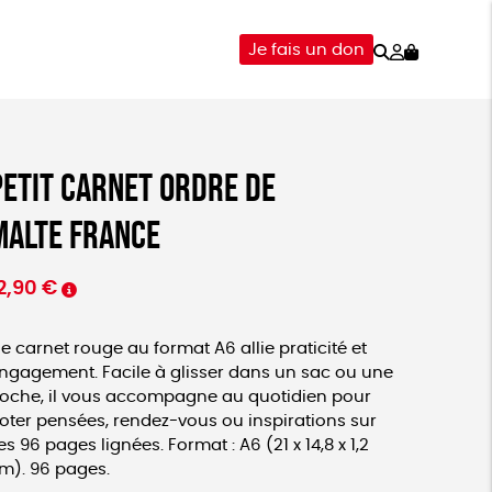
Rechercher
Mon
Je fais un don
compte
-ÊTRE
ÉPICERIE
DONS
Petit carnet Ordre de
Malte France
2,90
€
e carnet rouge au format A6 allie praticité et
ngagement. Facile à glisser dans un sac ou une
oche, il vous accompagne au quotidien pour
oter pensées, rendez-vous ou inspirations sur
es 96 pages lignées. Format : A6 (21 x 14,8 x 1,2
m). 96 pages.