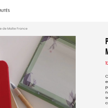
AUTÉS
SOIRES
MAISON
BIEN
re de Malte France
LIVRES
JEUX
1
C
e
p
n
s
c