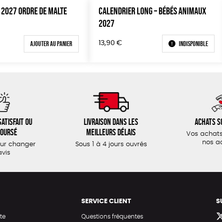
 2027 ORDRE DE MALTE
CALENDRIER LONG – BÉBÉS ANIMAUX
2027
Ajouter au panier
Indisponible
13,90
€
atisfait ou
Livraison dans les
Achats s
oursé
meilleurs délais
Vos achats
nos a
our changer
Sous 1 à 4 jours ouvrés
avis
SERVICE CLIENT
S
te
Questions fréquentes