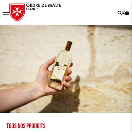
Rech
Mo
menu
co
Tous nos produits