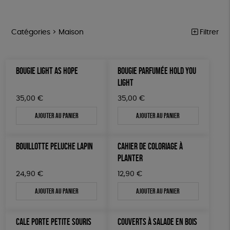
Catégories >
Maison
Filtrer
NOTRE COLLECTION
Trier par
BOUGIE LIGHT AS HOPE
BOUGIE PARFUMÉE HOLD YOU
Par défaut
ACCESSOIRES
Prix
LIGHT
Popularité
Tous
MAISON
Couleur
35,00
€
35,00
€
Nouveauté
0 € - 50 €
Blanc Pur
Terracotta
Mots clés
Prix : du - cher au + cher
Ajouter au panier
Ajouter au panier
BIEN-ÊTRE
50 € - 100 €
vert
violet
Prix : du + cher au - cher
100 € - 150 €
Fabriqué en France
Agriculture Biologique
ÉPICERIE
Disponibilité
BOUILLOTTE PELUCHE LAPIN
CAHIER DE COLORIAGE À
150 € - 200 €
PAPETERIE
Fairtrade
Vegan
Biodégradable
Cosme Bio
PLANTER
Plus de 200€
LIVRES
FSC
Fabrication artisanale
PEFC
24,90
€
12,90
€
Ajouter au panier
Ajouter au panier
JEUX
Fabriqué en Espagne
Textile Bio
ESAT
TOUT
CALE PORTE PETITE SOURIS
COUVERTS À SALADE EN BOIS