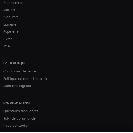
Accessoires
Maison
Bien-être
Epicerie
Papeterie
Livres
Jeux
LA BOUTIQUE
Conditions de vente
Politique de confidentialité
Mentions légales
SERVICE CLIENT
Questions fréquentes
Suivi de commande
Nous contacter
Renvoyer des articles