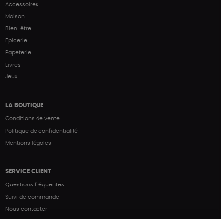
Accessoires
Maison
Bien-être
Epicerie
Papeterie
Livres
Jeux
LA BOUTIQUE
Conditions de vente
Politique de confidentialité
Mentions légales
SERVICE CLIENT
Questions fréquentes
Suivi de commande
Nous contacter
Renvoyer des articles