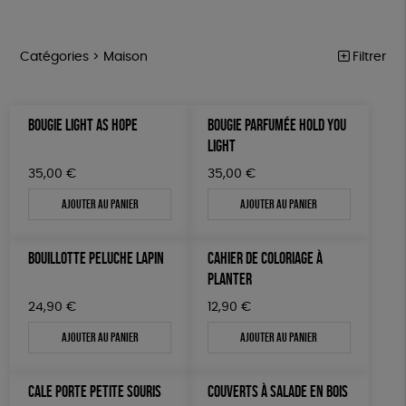
Catégories >
Maison
Filtrer
NOTRE COLLECTION
Trier par
BOUGIE LIGHT AS HOPE
BOUGIE PARFUMÉE HOLD YOU
Par défaut
ACCESSOIRES
Prix
LIGHT
Popularité
Tous
MAISON
Couleur
35,00
€
35,00
€
Nouveauté
0 € - 50 €
Blanc Pur
Terracotta
Mots clés
Prix : du - cher au + cher
Ajouter au panier
Ajouter au panier
BIEN-ÊTRE
50 € - 100 €
vert
violet
Prix : du + cher au - cher
100 € - 150 €
Fabriqué en France
Agriculture Biologique
ÉPICERIE
Disponibilité
BOUILLOTTE PELUCHE LAPIN
CAHIER DE COLORIAGE À
150 € - 200 €
PAPETERIE
Fairtrade
Vegan
Biodégradable
Cosme Bio
PLANTER
Plus de 200€
LIVRES
FSC
Fabrication artisanale
PEFC
24,90
€
12,90
€
Ajouter au panier
Ajouter au panier
JEUX
Fabriqué en Espagne
Textile Bio
ESAT
TOUT
CALE PORTE PETITE SOURIS
COUVERTS À SALADE EN BOIS