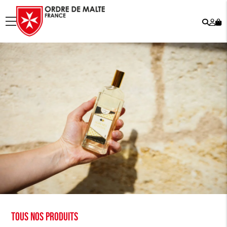
Rech
Mo
menu
co
Tous nos produits