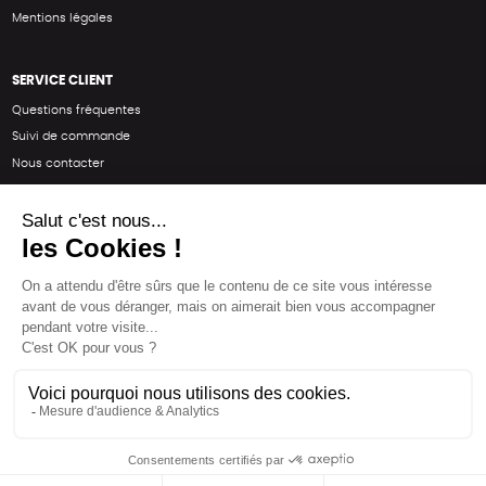
Mentions légales
SERVICE CLIENT
Questions fréquentes
Suivi de commande
Nous contacter
Renvoyer des articles
SUIVEZ-NOUS
Une boutique élaborée avec
par RGOODS
Hébergement vert certifié ISO14001 propulsé avec
par Infomaniak