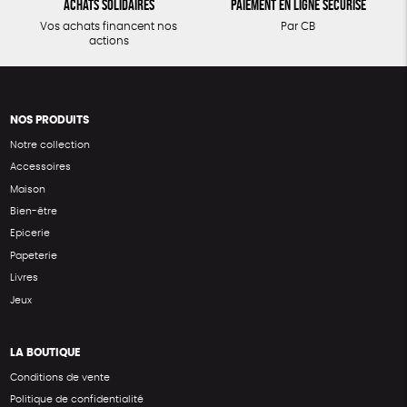
Achats solidaires
Paiement en ligne sécurisé
Vos achats financent nos
Par CB
actions
NOS PRODUITS
Notre collection
Accessoires
Maison
Bien-être
Epicerie
Papeterie
Livres
Jeux
LA BOUTIQUE
Conditions de vente
Politique de confidentialité