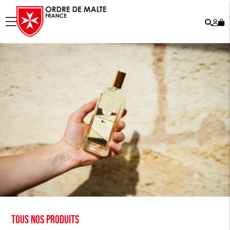
Rech
Mo
menu
co
Tous nos produits