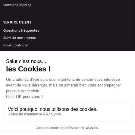
Mentions légales
SERVICE CLIENT
Questions fréquentes
Suivi de commande
Nous contacter
Renvoyer des articles
SUIVEZ-NOUS
Une boutique élaborée avec
par RGOODS
Hébergement vert certifié ISO14001 propulsé avec
par Infomaniak