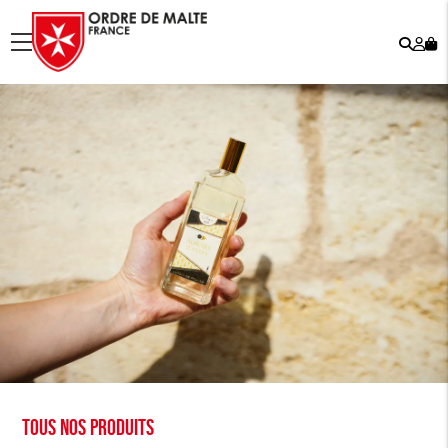
Rech
Mo
menu
co
Tous nos produits