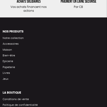
Achats solidaires
Paiement en ligne sécurisé
Vos achats financent nos
Par CB
actions
NOS PRODUITS
Notre collection
Accessoires
Maison
Bien-être
Epicerie
Papeterie
Livres
Jeux
LA BOUTIQUE
Conditions de vente
Politique de confidentialité