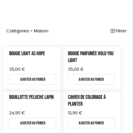
Catégories >
Maison
Filtrer
NOTRE COLLECTION
Trier par
BOUGIE LIGHT AS HOPE
BOUGIE PARFUMÉE HOLD YOU
Par défaut
ACCESSOIRES
Prix
LIGHT
Popularité
Tous
MAISON
Couleur
35,00
€
35,00
€
Nouveauté
0 € - 50 €
Blanc Pur
Terracotta
Mots clés
Prix : du - cher au + cher
Ajouter au panier
Ajouter au panier
BIEN-ÊTRE
50 € - 100 €
vert
violet
Prix : du + cher au - cher
100 € - 150 €
Biodégradable
Cosme Bio
FSC
ÉPICERIE
Disponibilité
BOUILLOTTE PELUCHE LAPIN
CAHIER DE COLORIAGE À
150 € - 200 €
PAPETERIE
Fabrication artisanale
PEFC
Fabriqué en Espagne
PLANTER
Plus de 200€
LIVRES
Textile Bio
ESAT
Fabriqué en France
24,90
€
12,90
€
Ajouter au panier
Ajouter au panier
JEUX
Agriculture Biologique
Fairtrade
Vegan