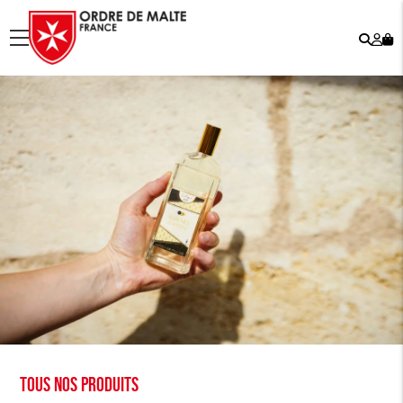
Rech
Mo
menu
co
Tous nos produits