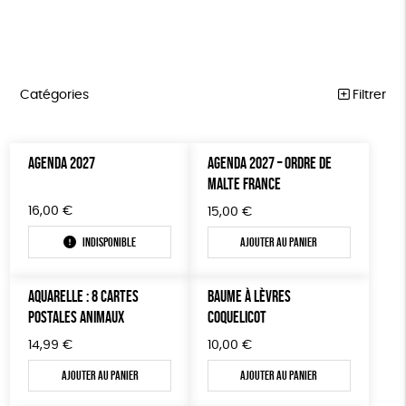
Catégories
Filtrer
NOTRE COLLECTION
Trier par
AGENDA 2027
AGENDA 2027 – ORDRE DE
Par défaut
ACCESSOIRES
Prix
MALTE FRANCE
Popularité
Tous
MAISON
Couleur
16,00
€
15,00
€
Nouveauté
0 € - 50 €
Blanc Pur
Terracotta
Mots clés
Prix : du - cher au + cher
Indisponible
Ajouter au panier
BIEN-ÊTRE
50 € - 100 €
vert
violet
Prix : du + cher au - cher
100 € - 150 €
Biodégradable
Cosme Bio
FSC
ÉPICERIE
Disponibilité
AQUARELLE : 8 CARTES
BAUME À LÈVRES
150 € - 200 €
PAPETERIE
Fabrication artisanale
PEFC
Fabriqué en Espagne
POSTALES ANIMAUX
COQUELICOT
Plus de 200€
LIVRES
Textile Bio
ESAT
Fabriqué en France
14,99
€
10,00
€
Ajouter au panier
Ajouter au panier
JEUX
Agriculture Biologique
Fairtrade
Vegan