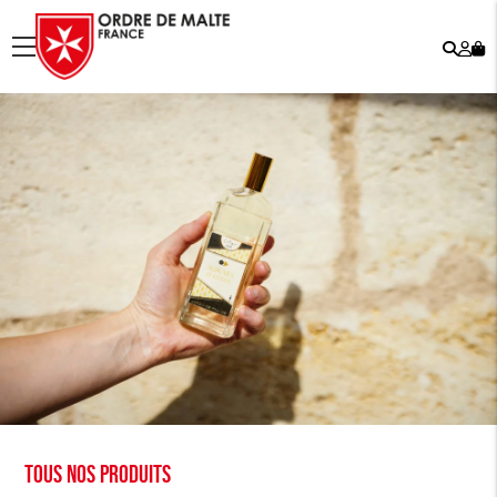
Rech
Mo
menu
co
Tous nos produits