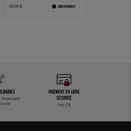
Textile Bio
ESAT
Indisponible
21,00
€
olidaires
Paiement en ligne
sécurisé
 financent
ctions
Par CB