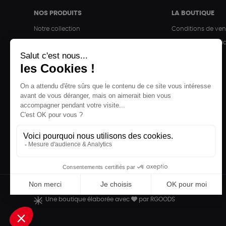
NOS PRODUITS
LA BOUTIQUE
Notre collection
Conditions de ven
Accessoires
Politique de confid
Maison
Mentions légales
Bien-être
Epicerie
Papeterie
Livres
Jeux
Une boutique élaborée avec
par RGOODS