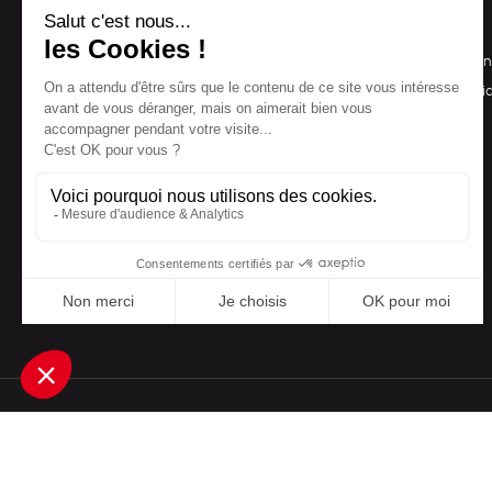
NOS PRODUITS
LA BOUTIQUE
Notre collection
Conditions de ven
Accessoires
Politique de confid
Maison
Mentions légales
Bien-être
Epicerie
Papeterie
Livres
Jeux
Une boutique élaborée avec
par RGOODS
Rechercher