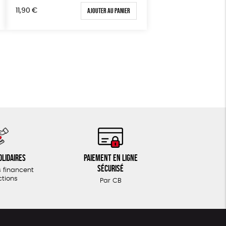
Fabriqué en France
Ajouter au panier
11,90
€
olidaires
Paiement en ligne
sécurisé
 financent
ctions
Par CB