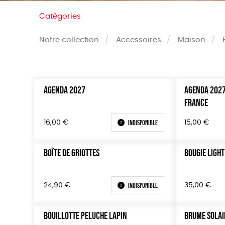
Catégories
Notre collection
Accessoires
Maison
AGENDA 2027
AGENDA 2027
Trier par
Prix
FRANCE
Par défaut
Tous
Popularité
0 € - 5
Indisponible
16,00
€
15,00
€
Nouveauté
50 € - 
Prix : du - cher au + cher
100 € - 
BOÎTE DE GRIOTTES
BOUGIE LIGHT
Prix : du + cher au - cher
150 € -
Disponibilité
Plus de
Indisponible
24,90
€
35,00
€
BOUILLOTTE PELUCHE LAPIN
BRUME SOLAIR