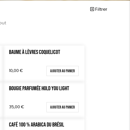
Filtrer
out
BAUME À LÈVRES COQUELICOT
Mots clés
ta
Agriculture Biologique
Ajouter au panier
10,00
€
Fairtrade
Vegan
Biodégradable
Cosme Bio
BOUGIE PARFUMÉE HOLD YOU LIGHT
FSC
Fabrication artisanale
Ajouter au panier
35,00
€
PEFC
Fabriqué en Espagne
Textile Bio
ESAT
CAFÉ 100 % ARABICA DU BRÉSIL