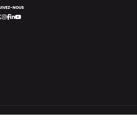
UIVEZ-NOUS
bergement vert certifié ISO14001 propulsé avec
par Infomaniak