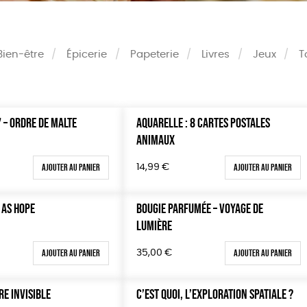
Bien-être
Épicerie
Papeterie
Livres
Jeux
T
 – ORDRE DE MALTE
AQUARELLE : 8 CARTES POSTALES
Couleur
ANIMAUX
Blanc Pur
Terracot
0 €
vert
violet
Ajouter au panier
Ajouter au panier
14,99
€
100 €
150 €
 AS HOPE
BOUGIE PARFUMÉE – VOYAGE DE
 200 €
LUMIÈRE
 200€
Ajouter au panier
Ajouter au panier
35,00
€
E INVISIBLE
C’EST QUOI, L’EXPLORATION SPATIALE ?