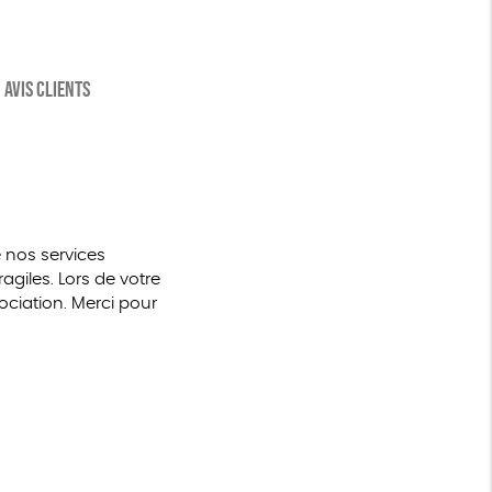
a
èpre
AVIS CLIENTS
 nos services
giles. Lors de votre
ciation. Merci pour