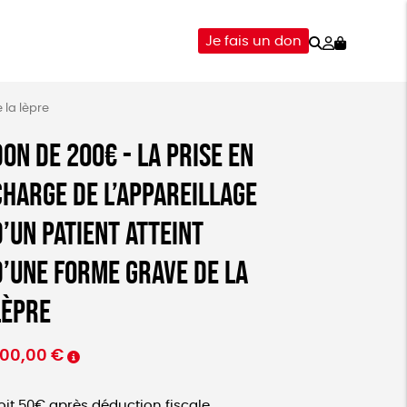
Rechercher
Mon
Je fais un don
compte
-ÊTRE
ÉPICERIE
 la lèpre
DONS
Don de 200€ - la prise en
charge de l’appareillage
d’un patient atteint
d’une forme grave de la
lèpre
00,00
€
oit 50€ après déduction fiscale