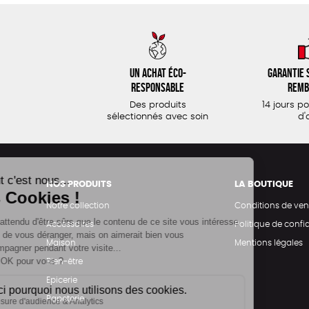
Un achat éco-
Garantie s
responsable
remb
Des produits
14 jours p
sélectionnés avec soin
d'
NOS PRODUITS
LA BOUTIQUE
Notre collection
Conditions de ven
Accessoires
Politique de confid
Maison
Mentions légales
Bien-être
Epicerie
Papeterie