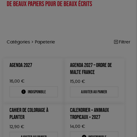
De beaux papiers pour de beaux écrits
Catégories >
Papeterie
Filtrer
NOTRE COLLECTION
Trier par
AGENDA 2027
AGENDA 2027 – ORDRE DE
Par défaut
ACCESSOIRES
Prix
MALTE FRANCE
Popularité
Tous
MAISON
Couleur
16,00
€
15,00
€
Nouveauté
0 € - 50 €
Blanc Pur
Terracotta
Mots clés
Prix : du - cher au + cher
Indisponible
Ajouter au panier
BIEN-ÊTRE
50 € - 100 €
vert
violet
Prix : du + cher au - cher
100 € - 150 €
Fabriqué en Espagne
Textile Bio
ESAT
ÉPICERIE
Disponibilité
CAHIER DE COLORIAGE À
CALENDRIER « ANIMAUX
150 € - 200 €
PAPETERIE
Fabriqué en France
Agriculture Biologique
PLANTER
TROPICAUX » 2027
Plus de 200€
LIVRES
Fairtrade
Vegan
Biodégradable
Cosme Bio
14,00
€
12,90
€
Ajouter au panier
Indisponible
JEUX